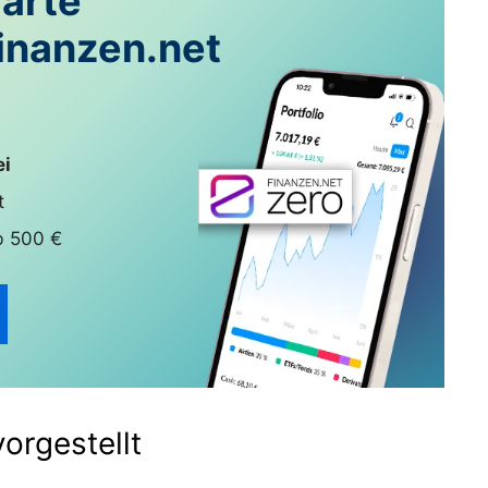
marte
Finanzen.net
ei
t
b 500 €
orgestellt