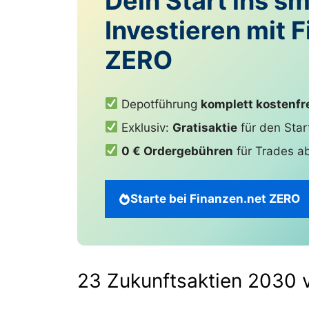
Dein Start ins s
Investieren mit 
ZERO
Depotführung
komplett kostenfr
Exklusiv:
Gratisaktie
für den Star
0 € Ordergebühren
für Trades a
Starte bei Finanzen.net ZERO
23 Zukunftsaktien 2030 v