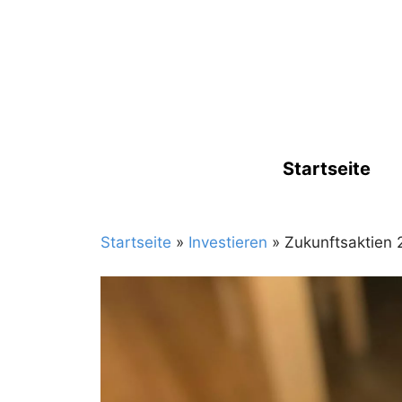
Zum
Inhalt
springen
Startseite
Startseite
»
Investieren
»
Zukunftsaktien 