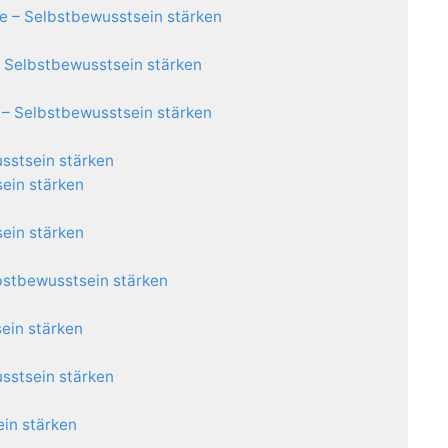
e – Selbstbewusstsein stärken
 – Selbstbewusstsein stärken
d – Selbstbewusstsein stärken
usstsein stärken
ein stärken
sein stärken
bstbewusstsein stärken
ein stärken
usstsein stärken
ein stärken