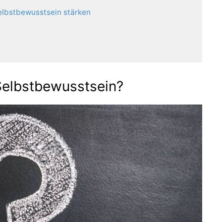
Selbstbewusstsein stärken
Selbstbewusstsein?