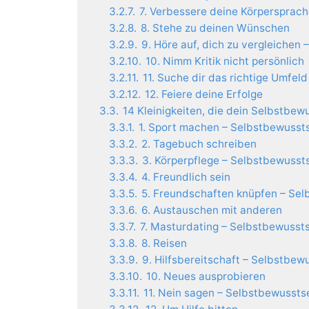
3.2.7.
7. Verbessere deine Körpersprach
3.2.8.
8. Stehe zu deinen Wünschen
3.2.9.
9. Höre auf, dich zu vergleichen
3.2.10.
10. Nimm Kritik nicht persönlich
3.2.11.
11. Suche dir das richtige Umfel
3.2.12.
12. Feiere deine Erfolge
3.3.
14 Kleinigkeiten, die dein Selbstbew
3.3.1.
1. Sport machen – Selbstbewussts
3.3.2.
2. Tagebuch schreiben
3.3.3.
3. Körperpflege – Selbstbewusst
3.3.4.
4. Freundlich sein
3.3.5.
5. Freundschaften knüpfen – Sel
3.3.6.
6. Austauschen mit anderen
3.3.7.
7. Masturdating – Selbstbewussts
3.3.8.
8. Reisen
3.3.9.
9. Hilfsbereitschaft – Selbstbew
3.3.10.
10. Neues ausprobieren
3.3.11.
11. Nein sagen – Selbstbewussts