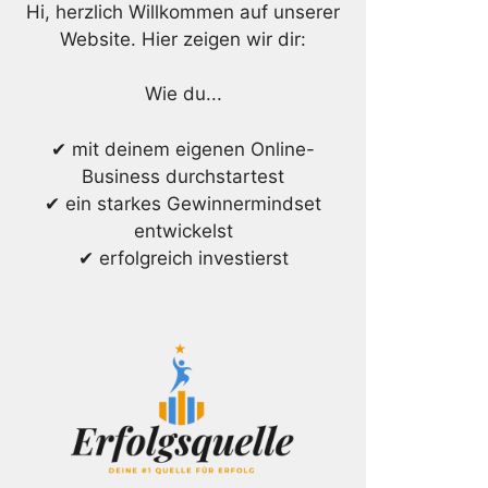
Hi, herzlich Willkommen auf unserer
Website. Hier zeigen wir dir:
Wie du...
✔ mit deinem eigenen Online-
Business durchstartest
✔ ein starkes Gewinnermindset
entwickelst
✔ erfolgreich investierst