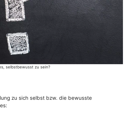
s, selbstbewusst zu sein?
lung zu sich selbst bzw. die bewusste
es: