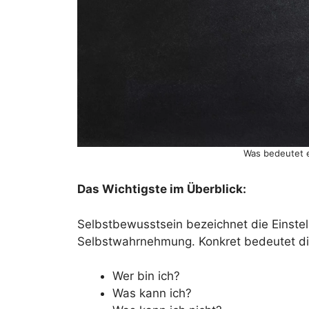
Was bedeutet e
Das Wichtigste im Überblick:
Selbstbewusstsein bezeichnet die Einstel
Selbstwahrnehmung. Konkret bedeutet di
Wer bin ich?
Was kann ich?