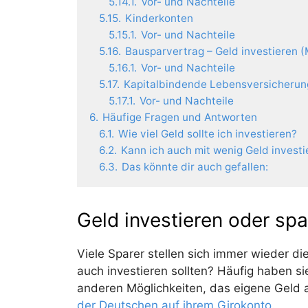
5.14.1.
Vor- und Nachteile
5.15.
Kinderkonten
5.15.1.
Vor- und Nachteile
5.16.
Bausparvertrag – Geld investieren (
5.16.1.
Vor- und Nachteile
5.17.
Kapitalbindende Lebensversicherun
5.17.1.
Vor- und Nachteile
6.
Häufige Fragen und Antworten
6.1.
Wie viel Geld sollte ich investieren?
6.2.
Kann ich auch mit wenig Geld investi
6.3.
Das könnte dir auch gefallen:
Geld investieren oder sp
Viele Sparer stellen sich immer wieder di
auch investieren sollten? Häufig haben s
anderen Möglichkeiten, das eigene Geld
der Deutschen auf ihrem Girokonto
.