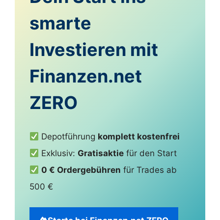
smarte
Investieren mit
Finanzen.net
ZERO
Depotführung
komplett kostenfrei
Exklusiv:
Gratisaktie
für den Start
0 € Ordergebühren
für Trades ab
500 €