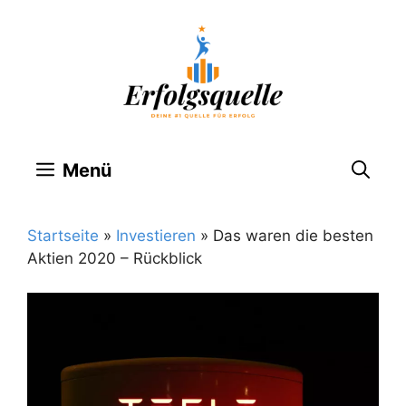
Zum
Inhalt
springen
Menü
Startseite
»
Investieren
»
Das waren die besten
Aktien 2020 – Rückblick