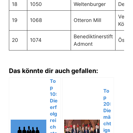
18
1050
Weltenburger
Deuts
Verein
19
1068
Otteron Mill
Königr
Benediktinerstift
20
1074
Österr
Admont
Das könnte dir auch gefallen:
To
p
To
10:
p
Die
20:
erf
Die
olg
mä
rei
cht
ch
igs