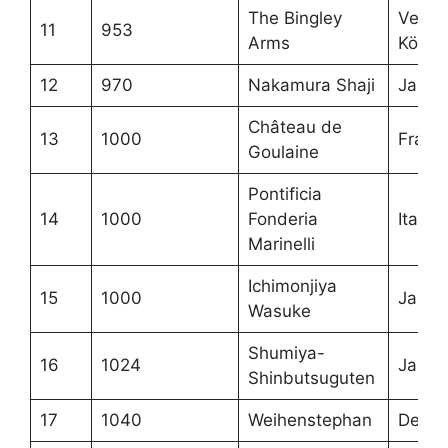
The Bingley
Verein
11
953
Arms
Königr
12
970
Nakamura Shaji
Japan
Château de
13
1000
Frankr
Goulaine
Pontificia
14
1000
Fonderia
Italien
Marinelli
Ichimonjiya
15
1000
Japan
Wasuke
Shumiya-
16
1024
Japan
Shinbutsuguten
17
1040
Weihenstephan
Deuts