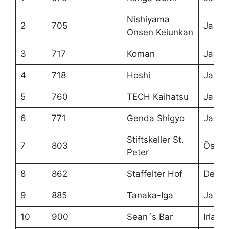
Nishiyama
2
705
Japan
Onsen Keiunkan
3
717
Koman
Japan
4
718
Hoshi
Japan
5
760
TECH Kaihatsu
Japan
6
771
Genda Shigyo
Japan
Stiftskeller St.
7
803
Österr
Peter
8
862
Staffelter Hof
Deuts
9
885
Tanaka-Iga
Japan
10
900
Sean´s Bar
Irland