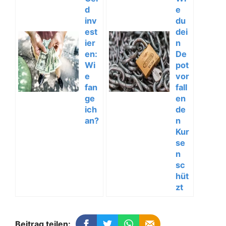
d
e
inv
du
est
dei
ier
n
en:
De
Wi
pot
e
vor
fan
fall
ge
en
ich
de
an?
n
Kur
se
n
sc
hüt
zt
Beitrag teilen: