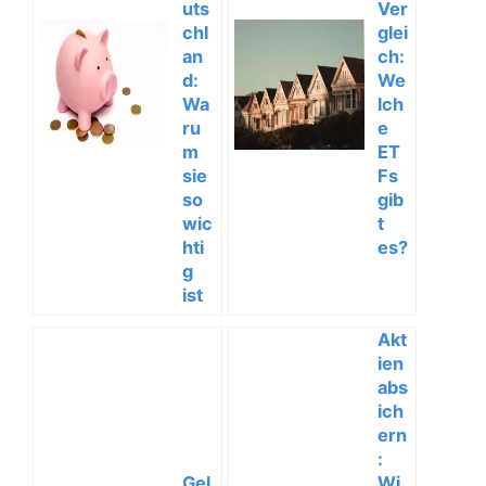
uts
Ver
chl
glei
an
ch:
d:
We
Wa
lch
ru
e
m
ET
sie
Fs
so
gib
wic
t
hti
es?
g
ist
Akt
ien
abs
ich
ern
:
Gel
Wi