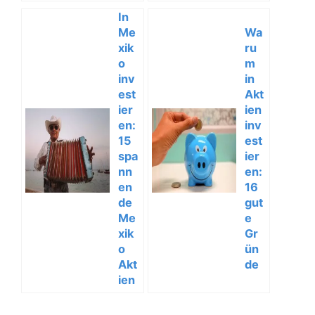
In
Me
Wa
xik
ru
o
m
inv
in
est
Akt
ier
ien
en:
inv
15
est
spa
ier
nn
en:
en
16
de
gut
Me
e
xik
Gr
o
ün
Akt
de
ien