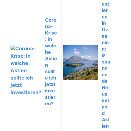
est
ier
en
Coro
in
na-
Oz
Krise
ea
: In
nie
welc
n:
he
9
Aktie
spa
n
nn
sollt
en
e ich
de
jetzt
Ne
inve
us
stier
eel
en?
an
d
Akt
ien