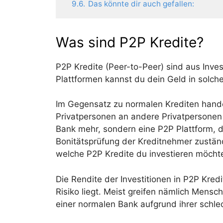
9.6.
Das könnte dir auch gefallen:
Was sind P2P Kredite?
P2P Kredite (Peer-to-Peer) sind aus Inve
Plattformen kannst du dein Geld in solche
Im Gegensatz zu normalen Krediten handel
Privatpersonen an andere Privatpersonen 
Bank mehr, sondern eine P2P Plattform, 
Bonitätsprüfung der Kreditnehmer zuständ
welche P2P Kredite du investieren möchte
Die Rendite der Investitionen in P2P Kred
Risiko liegt. Meist greifen nämlich Mensc
einer normalen Bank aufgrund ihrer schle