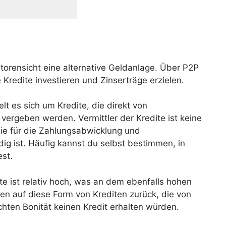
storensicht eine alternative Geldanlage. Über P2P
 Kredite investieren und Zinserträge erzielen.
t es sich um Kredite, die direkt von
vergeben werden. Vermittler der Kredite ist keine
die für die Zahlungsabwicklung und
ig ist. Häufig kannst du selbst bestimmen, in
st.
ite ist relativ hoch, was an dem ebenfalls hohen
hen auf diese Form von Krediten zurück, die von
chten Bonität keinen Kredit erhalten würden.