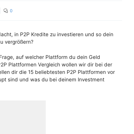
0
cht, in P2P Kredite zu investieren und so dein
u vergrößern?
 Frage, auf welcher Plattform du dein Geld
2P Plattformen Vergleich wollen wir dir bei der
llen dir die 15 beliebtesten P2P Plattformen vor
aupt sind und was du bei deinem Investment