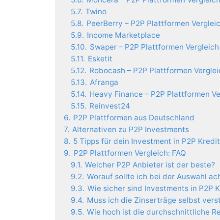
5.7.
Twino
5.8.
PeerBerry – P2P Plattformen Verglei
5.9.
Income Marketplace
5.10.
Swaper – P2P Plattformen Vergleich
5.11.
Esketit
5.12.
Robocash – P2P Plattformen Verglei
5.13.
Afranga
5.14.
Heavy Finance – P2P Plattformen Ve
5.15.
Reinvest24
6.
P2P Plattformen aus Deutschland
7.
Alternativen zu P2P Investments
8.
5 Tipps für dein Investment in P2P Kredi
9.
P2P Plattformen Vergleich: FAQ
9.1.
Welcher P2P Anbieter ist der beste?
9.2.
Worauf sollte ich bei der Auswahl ac
9.3.
Wie sicher sind Investments in P2P K
9.4.
Muss ich die Zinserträge selbst vers
9.5.
Wie hoch ist die durchschnittliche R