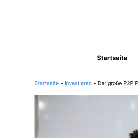
Zum
Inhalt
springen
Startseite
Startseite
»
Investieren
»
Der große P2P P