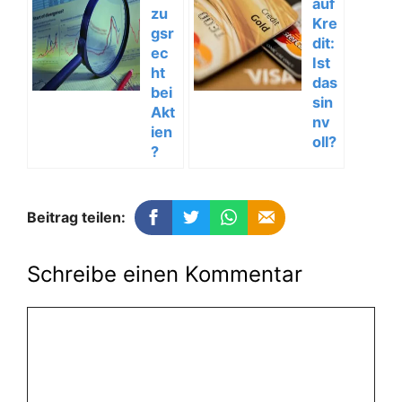
auf
zu
Kre
gsr
dit:
ec
Ist
ht
das
bei
sin
Akt
nv
ien
oll?
?
Beitrag teilen:
Schreibe einen Kommentar
Kommentar