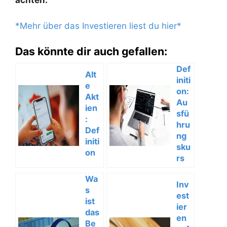
achten.
*Mehr über das Investieren liest du hier*
Das könnte dir auch gefallen:
Def
Alt
initi
e
on:
Akt
Au
ien
sfü
:
hru
Def
ng
initi
sku
on
rs
Wa
Inv
s
est
ist
ier
das
en
Be