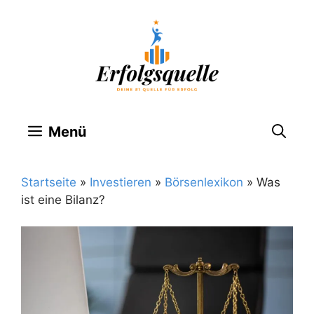
Zum
Inhalt
springen
Menü
Startseite
»
Investieren
»
Börsenlexikon
»
Was
ist eine Bilanz?