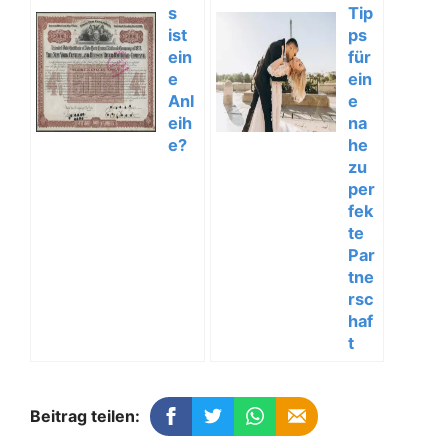
s
Tip
ist
ps
ein
für
e
ein
Anl
e
eih
na
e?
he
zu
per
fek
te
Par
tne
rsc
haf
t
Beitrag teilen: