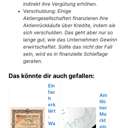
indirekt ihre Vergütung erhöhen.
Verschuldung:
Einige
Aktiengesellschaften finanzieren ihre
Aktienrückkäufe über Kredite, indem sie
sich verschulden. Das geht aber nur so
lange gut, wie das Unternehmen Gewinn
erwirtschaftet. Sollte das nicht der Fall
sein, wird es in finanzielle Schieflage
geraten.
Das könnte dir auch gefallen:
Ein
fac
Am
h
tlic
erk
her
lärt
Ma
:
rkt
Wa
ein