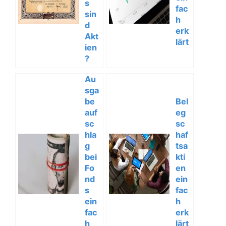
s
fac
sin
h
d
erk
Akt
lärt
ien
?
Au
sga
be
Bel
auf
eg
sc
sc
hla
haf
g
tsa
bei
kti
Fo
en
nd
ein
s
fac
ein
h
fac
erk
h
lärt